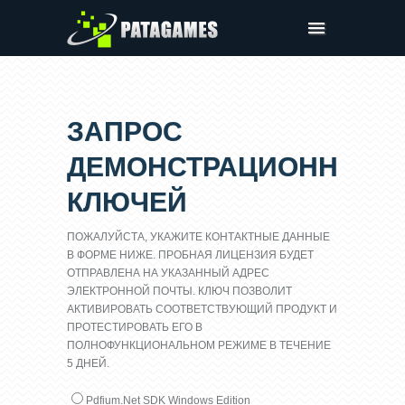
Продукты
Демо
ЗАПРОС
Запросить Счёт
ДЕМОНСТРАЦИОННЫХ
Компания
КЛЮЧЕЙ
Клиентская панель
ПОЖАЛУЙСТА, УКАЖИТЕ КОНТАКТНЫЕ ДАННЫЕ
В ФОРМЕ НИЖЕ. ПРОБНАЯ ЛИЦЕНЗИЯ БУДЕТ
ОТПРАВЛЕНА НА УКАЗАННЫЙ АДРЕС
ЭЛЕКТРОННОЙ ПОЧТЫ. КЛЮЧ ПОЗВОЛИТ
АКТИВИРОВАТЬ СООТВЕТСТВУЮЩИЙ ПРОДУКТ И
ПРОТЕСТИРОВАТЬ ЕГО В
ПОЛНОФУНКЦИОНАЛЬНОМ РЕЖИМЕ В ТЕЧЕНИЕ
5 ДНЕЙ.
Pdfium.Net SDK Windows Edition