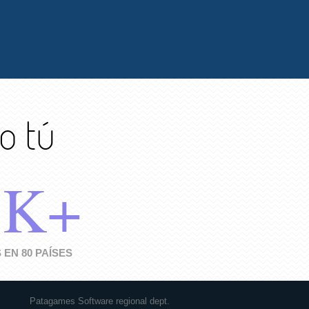
o tú
5K+
 EN 80 PAÍSES
Patagames Software regional dept.