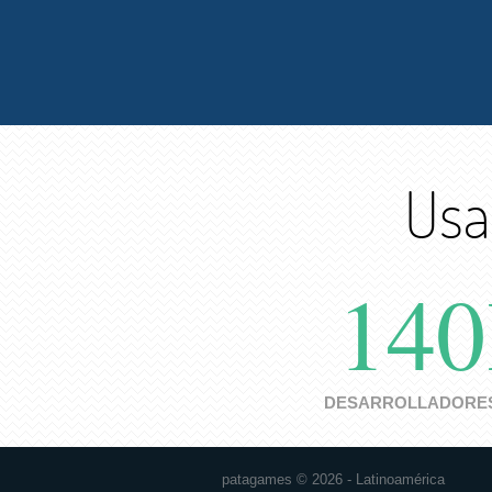
Usa
14
DESARROLLADORES
patagames © 2026 - Latinoamérica