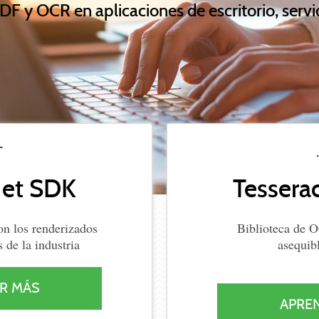
PDF y OCR en aplicaciones de escritorio, servi
T
Net SDK
Tessera
on los renderizados
Biblioteca de O
de la industria
asequib
R MÁS
APRE