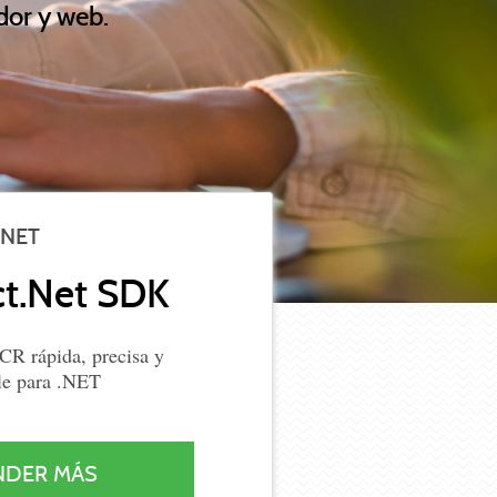
dor y web.
.NET
ct.Net SDK
CR rápida, precisa y
le para .NET
NDER MÁS