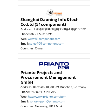
Shanghai Daoning Info&tech
Co.Ltd (51component)
Address: 上海浦东新区张杨路3680弄1号楼1601室
Phone: 86-21-50318395
Web:
www.51component.com
Email:
sales@51component.com
Countries: China
Prianto Projects and
Procurement Management
GmbH
Address: Barthstr. 18, 80339 München, Germany
Phone: +49 89 416148 210
Web:
http://www.prianto.com/ppm
Email:
kontakt-ppm@prianto.com
Countries: Germany, UK, EMEA