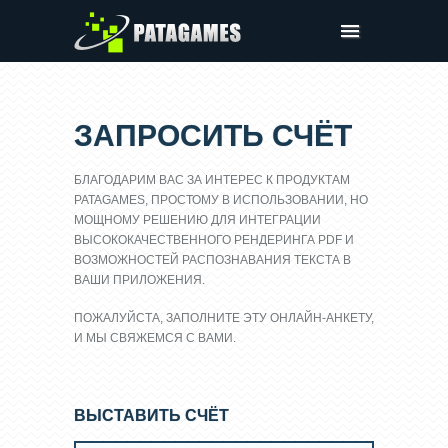
Продукты
Демо
ЗАПРОСИТЬ СЧЁТ
Запросить Счёт
БЛАГОДАРИМ ВАС ЗА ИНТЕРЕС К ПРОДУКТАМ
Компания
PATAGAMES, ПРОСТОМУ В ИСПОЛЬЗОВАНИИ, НО
Клиентская панель
МОЩНОМУ РЕШЕНИЮ ДЛЯ ИНТЕГРАЦИИ
ВЫСОКОКАЧЕСТВЕННОГО РЕНДЕРИНГА PDF И
ВОЗМОЖНОСТЕЙ РАСПОЗНАВАНИЯ ТЕКСТА В
ВАШИ ПРИЛОЖЕНИЯ.
ПОЖАЛУЙСТА, ЗАПОЛНИТЕ ЭТУ ОНЛАЙН-АНКЕТУ,
И МЫ СВЯЖЕМСЯ С ВАМИ.
ВЫСТАВИТЬ СЧЁТ