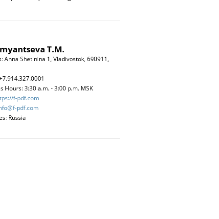
umyantseva T.M.
: Anna Shetinina 1, Vladivostok, 690911,
+7.914.327.0001
s Hours: 3:30 a.m. - 3:00 p.m. MSK
tps://f-pdf.com
info@f-pdf.com
es: Russia