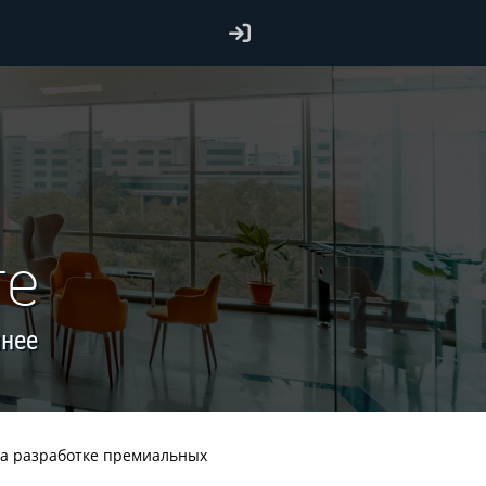
re
пнее
на разработке премиальных