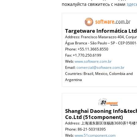
пожалуйста свяжитесь с нами
здес
Targetware Informática Lt
Address: Francisco Matarazzo 404, Conju
Água Branca - São Paulo – SP - CEP 05001
Phone: +55.11.3665.8550
Fax: +1.770.250.6199
Web:
www.software.com.br
Email:
comercial@software.com.br
Countries: Brazil, Mexico, Colombia and
Argentina
Shanghai Daoning Info&tec
Co.Ltd (51component)
Address: 上海浦东新区张杨路3680弄1号楼
Phone: 86-21-50318395
Web:
www.51component.com