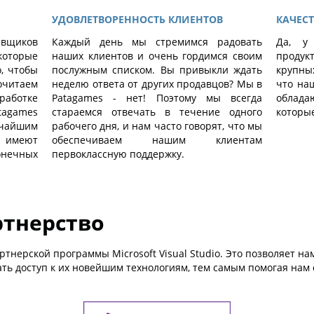
УДОВЛЕТВОРЕННОСТЬ КЛИЕНТОВ
КАЧЕСТ
авщиков
Каждый день мы стремимся радовать
Да, у
оторые
наших клиентов и очень гордимся своим
проду
о, чтобы
послужным списком. Вы привыкли ждать
крупны
читаем
неделю ответа от других продавцов? Мы в
что на
работке
Patagames - нет! Поэтому мы всегда
облада
tagames
стараемся отвечать в течение одного
которые
чайшим
рабочего дня, и нам часто говорят, что мы
о имеют
обеспечиваем нашим клиентам
онечных
первоклассную поддержку.
ртнерство
тнерской программы Microsoft Visual Studio. Это позволяет на
ать доступ к их новейшим технологиям, тем самым помогая нам 