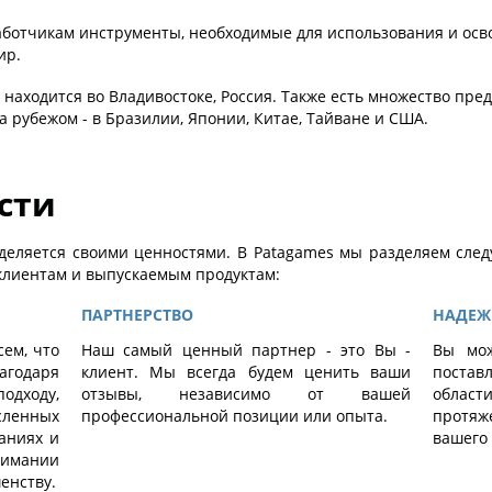
ботчикам инструменты, необходимые для использования и осв
ир.
 находится во Владивостоке, Россия. Также есть множество пре
а рубежом - в Бразилии, Японии, Китае, Тайване и США.
сти
деляется своими ценностями. В Patagames мы разделяем след
клиентам и выпускаемым продуктам:
ПАРТНЕРСТВО
НАДЕЖ
ем, что
Наш самый ценный партнер - это Вы -
Вы мож
годаря
клиент. Мы всегда будем ценить ваши
поста
ходу,
отзывы, независимо от вашей
облас
енных
профессиональной позиции или опыта.
протя
аниях и
вашего 
имании
енству.