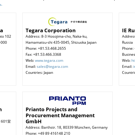
ь.
da
Tegara Corporation
IE R
nto 102
Address: 8-3 Hosojima-cho, Naka-ku,
Address
-000
Hamamatsu-shi 435-0045, Shizuoka Japan
Russia
Phone: +81.53.468.2655
Phone: 
Fax: +81.53.466.3368
Busines
Web:
www.tegara.com
Web:
ht
Email:
sales@tegara.com
Email:
Countries: Japan
Countri
h
Prianto Projects and
Procurement Management
GmbH
1601室
Address: Barthstr. 18, 80339 München, Germany
Phone: +49 89 416148 210