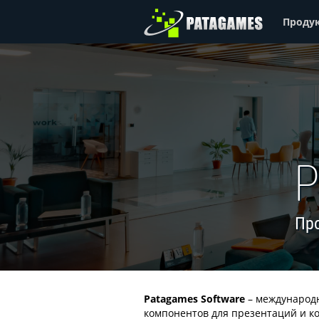
Проду
P
Про
Patagames Software
– международн
компонентов для презентаций и ко