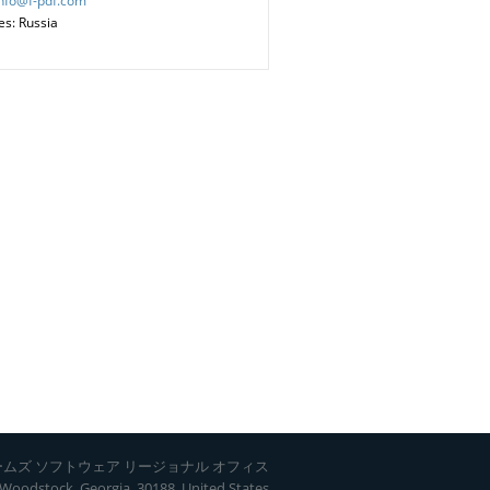
info@f-pdf.com
es: Russia
ムズ ソフトウェア リージョナル オフィス
 Woodstock, Georgia, 30188, United States