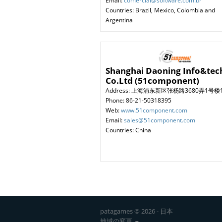
Email:
comercial@software.com.br
Countries: Brazil, Mexico, Colombia and
Argentina
Shanghai Daoning Info&tec
Co.Ltd (51component)
Address: 上海浦东新区张杨路3680弄1号楼
Phone: 86-21-50318395
Web:
www.51component.com
Email:
sales@51component.com
Countries: China
patagames © 2026 - 日本
地域の変更