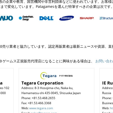
中の多数の企業や教育、国営機関や非営利団体などに使われています。お客
る企業まで変化しています。Patagamesを選んだ特筆すべきの企業は次です
業者、卸売り業者と協力しています。認定再販業者は最新ニュースや資源、
パタゲームス正規販売代理店になることに興味がある場合は、
お問い合わ
da
Tegara Corporation
IE R
nto 102
Address: 8-3 Hosojima-cho, Naka-ku,
Address
-000
Hamamatsu-shi 435-0045, Shizuoka Japan
Russia
Phone: +81.53.468.2655
Phone: 
Fax: +81.53.466.3368
Busines
Web:
www.tegara.com
Web:
ht