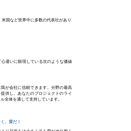
、米国など世界中に多数の代表社があり
って心遣いに顕現している次のような価値
は我が会社に信頼できます。分野の最高
を提供し、あなたのプロジェクトのライ
クル全体を通して支持しています。
なく、質だ！
業より品揃えは小さくても我がポロ抱く