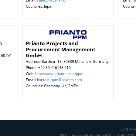
Email:
sales@tegara.com
Email:
Countries: Japan
Countri
h
Prianto Projects and
Procurement Management
GmbH
1601室
Address: Barthstr. 18, 80339 München, Germany
Phone: +49 89 416148 210
Web:
http://www.prianto.com/ppm
Email:
kontakt-ppm@prianto.com
Countries: Germany, UK, EMEA
パタゲー
50 Claremore Professional Way, Suite 100,