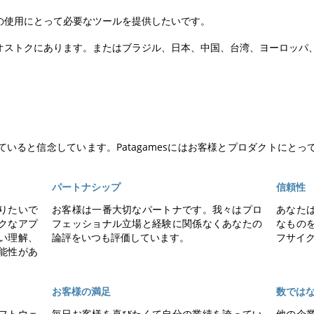
の使用にとって必要なツールを提供したいです。
オストクにあります。またはブラジル、日本、中国、台湾、ヨーロッパ
いると信念しています。Patagamesにはお客様とプロダクトにと
パートナシップ
信頼性
りたいで
お客様は一番大切なパートナです。我々はプロ
あなた
クなアプ
フェッショナル立場と経験に関係なくあなたの
なもの
い理解、
論評をいつも評価しています。
フサイ
能性があ
お客様の満足
数では
フトウェ
毎日お客様を喜びたくて自分の業績を誇ってい
他の企